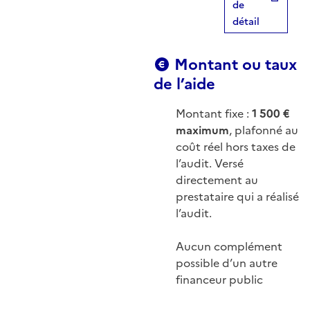
de
détail
Montant ou taux
de l’aide
Montant fixe :
1 500 €
maximum
, plafonné au
coût réel hors taxes de
l’audit. Versé
directement au
prestataire qui a réalisé
l’audit.
Aucun complément
possible d’un autre
financeur public