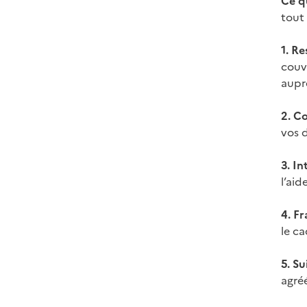
Ce q
tout 
1. R
couv
aupr
2. C
vos 
3. In
l’aid
4. Fr
le ca
5. S
agréé