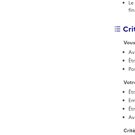
Le
fi
Crit
Vous
Avo
Êt
Po
Votre
Êtr
Em
Êt
Avo
Crit