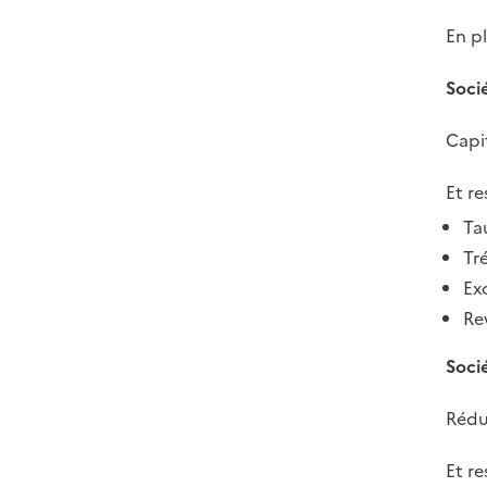
En pl
Soci
Capit
Et re
Ta
Tré
Ex
Re
Socié
Rédu
Et re