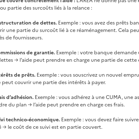
ue couvre concrètement l’aide :
L’AREA ne donne pas une en
ou partie des surcoûts liés à la relance :
estructuration de dettes.
Exemple : vous avez des prêts ban
rir une partie du surcoût lié à ce réaménagement. Cela peu
ès de fournisseurs.
ommissions de garantie.
Exemple : votre banque demande u
dettes → l’aide peut prendre en charge une partie de cette
térêts de prêts.
Exemple : vous souscrivez un nouvel emprun
e peut couvrir une partie des intérêts à payer.
ais d’adhésion.
Exemple : vous adhérez à une CUMA, une ass
dre du plan → l’aide peut prendre en charge ces frais.
uivi technico-économique.
Exemple : vous devez faire suivr
 → le coût de ce suivi est en partie couvert.