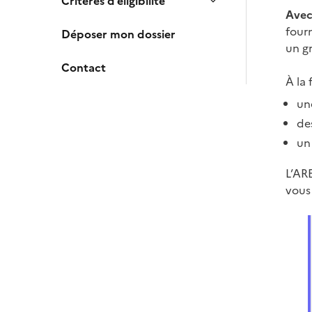
Critères d’éligibilité
Avec
four
Déposer mon dossier
un g
Contact
À la 
un
de
un
L’ARE
vous