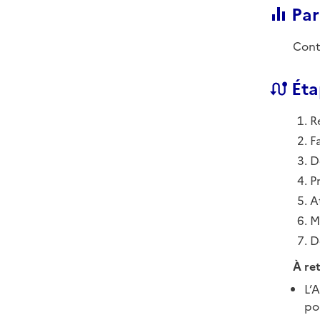
Par
Cont
Éta
R
F
D
P
A
M
D
À ret
L’
po