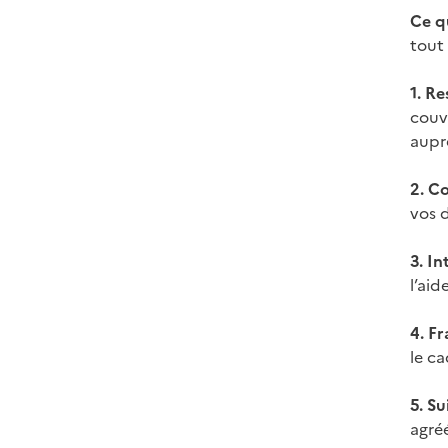
Ce q
tout 
1. R
couv
aupr
2. C
vos 
3. In
l’aid
4. Fr
le ca
5. S
agréé