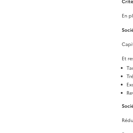
Crit
En pl
Soci
Capit
Et re
Ta
Tré
Ex
Re
Socié
Rédu