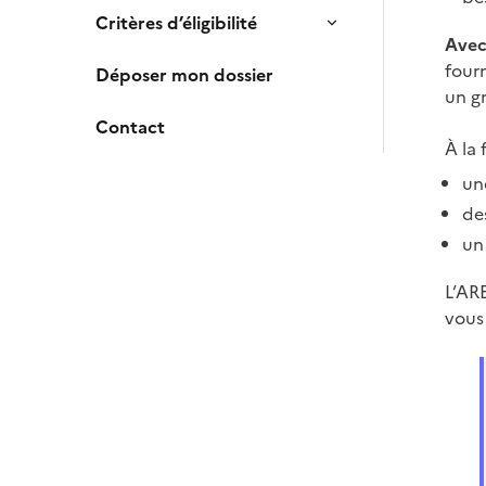
Critères d’éligibilité
Avec
four
Déposer mon dossier
un g
Contact
À la 
un
de
un
L’ARE
vous