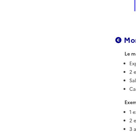
Mon
Le m
Ex
2 
Sal
Ca
Exem
1 
2 
3 