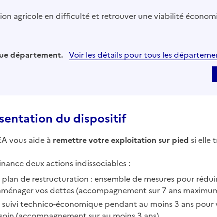
on agricole en difficulté et retrouver une viabilité économ
aque département.
Voir les détails pour tous les départeme
sentation du dispositif
EA vous aide à
remettre votre exploitation sur pied
si elle 
finance deux actions indissociables :
 plan de restructuration : ensemble de mesures pour réduire
aménager vos dettes (accompagnement sur 7 ans maximum
 suivi technico-économique pendant au moins 3 ans pour vér
soin (accompagnement sur au moins 3 ans).