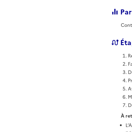
Par
Cont
Éta
R
F
D
P
A
M
D
À ret
L’