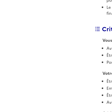
po
Le
fi
Crit
Vous
Avo
Êt
Po
Votre
Êtr
Em
Êt
Avo