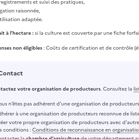
registrements et suivi des pratiques,
igation raisonnée,
tilisation adaptée.
it à l’hectare :
si la culture est couverte par une fiche forfa
nses non éligibles
: Coûts de certification et de contrôle (éli
Contact
tactez votre organisation de producteurs
. Consultez la
li
vous n’êtes pas adhérent d'une organisation de producteurs
dhérer à une organisation de producteurs reconnue de liste 
réer votre propre organisation de producteurs avec d'autre
es conditions :
Conditions de reconnaissance en organisati
ontacter la
chambre d’agriculture
de votre département po