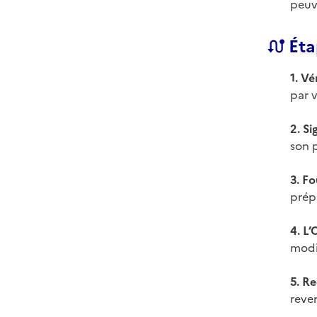
peuve
Éta
1. V
par v
2. Si
son 
3. Fo
prép
4. L’
modi
5. Re
rever