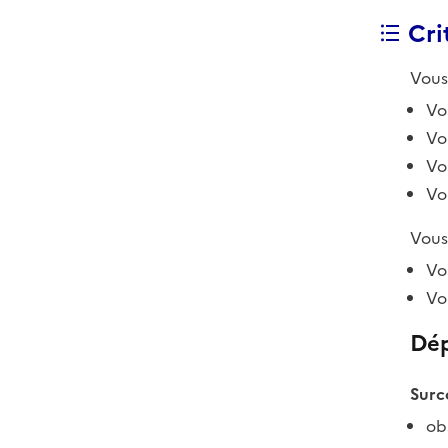
Crit
Vous
Vo
Vo
Vo
Vo
Vous
Vo
Vo
Dép
Surc
ob