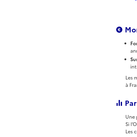
Mon
For
an
Su
int
Les m
à Fr
Par
Une 
Si l’
Les c