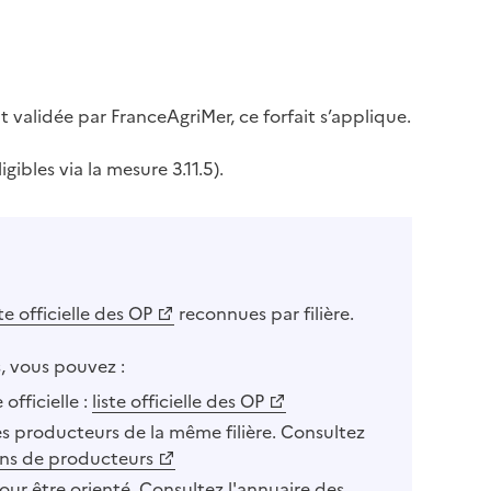
it validée par FranceAgriMer, ce forfait s’applique.
gibles via la mesure 3.11.5).
ste officielle des OP
reconnues par filière.
, vous pouvez :
officielle :
liste officielle des OP
s producteurs de la même filière. Consultez
ons de producteurs
ur être orienté. Consultez
l'annuaire des