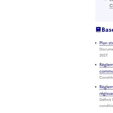
C
Bas
Plan s
Documen
2027.
Règlem
commun
Constit
Règlem
régissa
Définit 
conditio