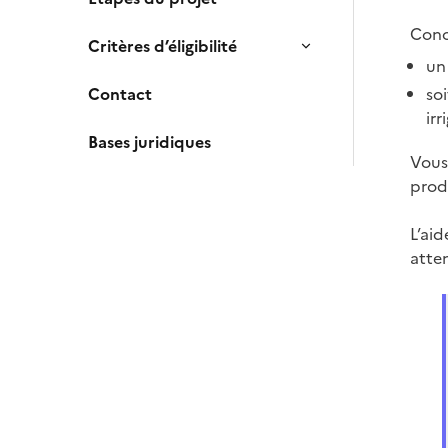
Concr
Critères d’éligibilité
un 
Contact
so
irr
Bases juridiques
Vous
prod
L’aid
atte