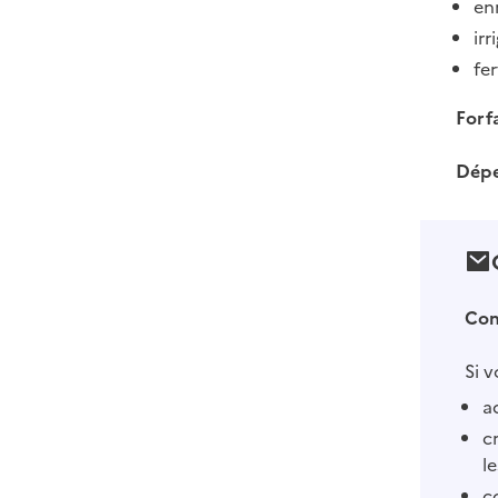
en
irr
fer
Forfa
Dépe
Con
Si 
a
c
l
c